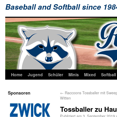
Baseball and Softball since 19
Home
Jugend
Schüler
Minis
Mixed
Softball
Sponsoren
←
Raccoons Tossballer mit Swee
Witten
Tossballer zu Ha
Publiziert am
3. September 2019