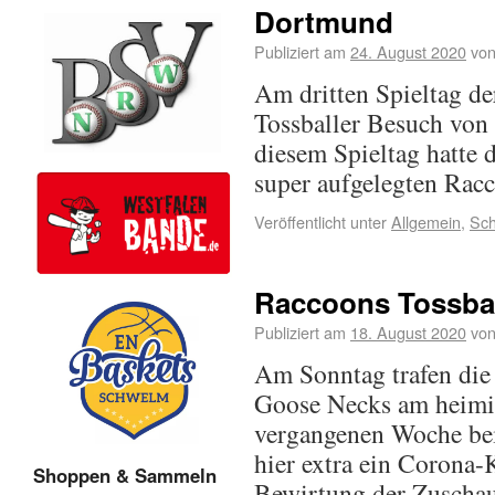
Dortmund
Publiziert am
24. August 2020
vo
Am dritten Spieltag d
Tossballer Besuch vo
diesem Spieltag hatte 
super aufgelegten Rac
Veröffentlicht unter
Allgemein
,
Sch
Raccoons Tossbal
Publiziert am
18. August 2020
vo
Am Sonntag trafen die
Goose Necks am heimis
vergangenen Woche bei
hier extra ein Corona-K
Shoppen & Sammeln
Bewirtung der Zuschaue