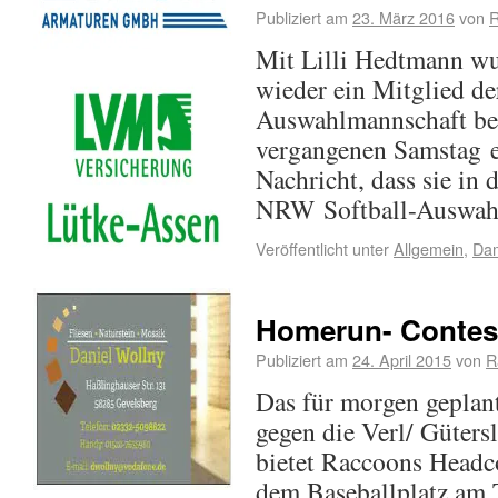
Publiziert am
23. März 2016
von
R
Mit Lilli Hedtmann wur
wieder ein Mitglied d
Auswahlmannschaft be
vergangenen Samstag er
Nachricht, dass sie in
NRW Softball-Auswa
Veröffentlicht unter
Allgemein
,
Da
Homerun- Contest 
Publiziert am
24. April 2015
von
R
Das für morgen geplan
gegen die Verl/ Güters
bietet Raccoons Headc
dem Baseballplatz am 