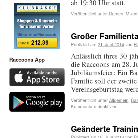
ab 19:30 Uhr statt.
Veröffentlicht unter
Damen
,
Mixed
Großer Familient
Publiziert am
21. Juni 2014
von
R
Anlässlich ihres 30-jä
Raccoons App
die Raccoons am 28. J
Jubiläumsfeier: Ein Ba
Familie soll der zweite
Vereinsgeburtstag wer
Veröffentlicht unter
Allgemein
,
Bas
Kommentare deaktiviert
Geänderte Traini
Publiziert am
18. Juni 2014
von
R