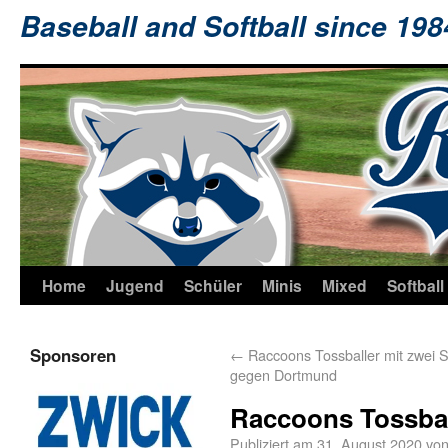
Baseball and Softball since 19
Home
Jugend
Schüler
Minis
Mixed
Softball
Sponsoren
←
Raccoons Tossballer mit zwei 
gegen Dortmund
Raccoons Tossbal
Publiziert am
31. August 2020
vo