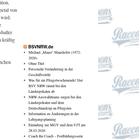
tion,
petal von
 wird.
e
sballer
 kräftig
BSVNRW.de
Michael „Maasi“ Maashofer (1972-
2026)
ttchen
Ohne Titel
Personelle Veränderung in der
Geschäftsstelle
Was für ein Pfingstwochenende! Der
BSV NRW räumt bei den
Länderpokalen ab
NRW-Auswahlteams siegen bei den
Länderpokalen und dem
Deutschlandcup an Pfingsten
Information zu Änderungen in der
Lehrgangsplanung
Einladung zur MGV und dem VJT am
28.03.2026
Coach the Coach – Fortbildungsserie