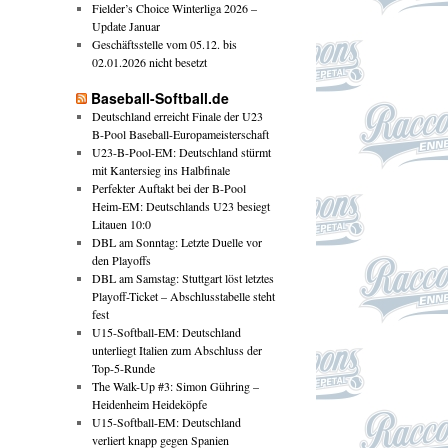
Fielder’s Choice Winterliga 2026 –
Update Januar
Geschäftsstelle vom 05.12. bis
02.01.2026 nicht besetzt
Baseball-Softball.de
Deutschland erreicht Finale der U23
B-Pool Baseball-Europameisterschaft
U23-B-Pool-EM: Deutschland stürmt
mit Kantersieg ins Halbfinale
Perfekter Auftakt bei der B-Pool
Heim-EM: Deutschlands U23 besiegt
Litauen 10:0
DBL am Sonntag: Letzte Duelle vor
den Playoffs
DBL am Samstag: Stuttgart löst letztes
Playoff-Ticket – Abschlusstabelle steht
fest
U15-Softball-EM: Deutschland
unterliegt Italien zum Abschluss der
Top-5-Runde
The Walk-Up #3: Simon Gühring –
Heidenheim Heideköpfe
U15-Softball-EM: Deutschland
verliert knapp gegen Spanien