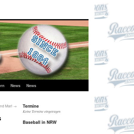
ern
News
News
Termine
 und Marl
→
Keine Termine eingetragen
s
Baseball in NRW