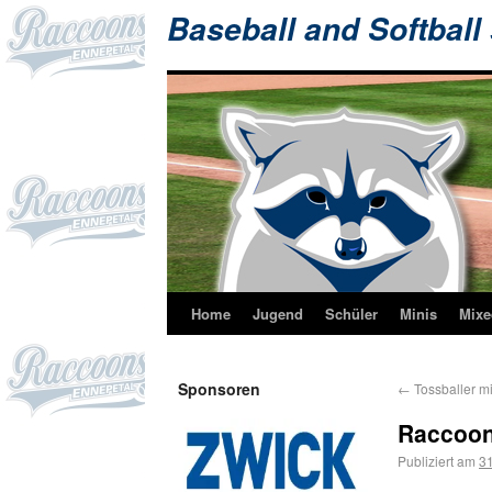
Baseball and Softball
Home
Jugend
Schüler
Minis
Mixe
Sponsoren
←
Tossballer mi
Raccoon
Publiziert am
31