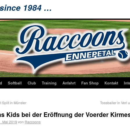
 since 1984 …
d
Softball
Club
Training
Anfahrt
Fan Shop
Kontakt
Int
t Split in Münster
Tossballer in Verl
s Kids bei der Eröffnung der Voerder Kirme
. Mai 2019
von
Raccoons