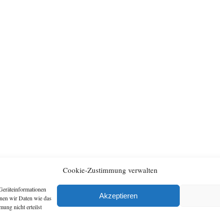
Cookie-Zustimmung verwalten
Geräteinformationen
Archiv
Artikel
Akzeptieren
nnen wir Daten wie das
ung nicht erteilst