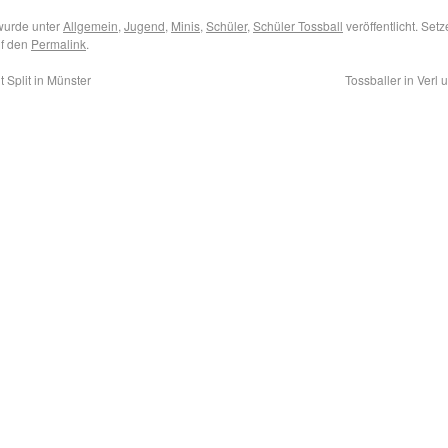
wurde unter
Allgemein
,
Jugend
,
Minis
,
Schüler
,
Schüler Tossball
veröffentlicht. Setz
uf den
Permalink
.
t Split in Münster
Tossballer in Verl