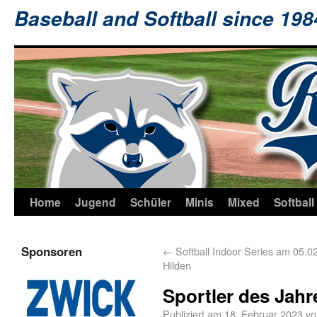
Baseball and Softball since 19
Home
Jugend
Schüler
Minis
Mixed
Softball
Sponsoren
←
Softball Indoor Series am 05.0
Hilden
Sportler des Jahr
Publiziert am
18. Februar 2023
vo