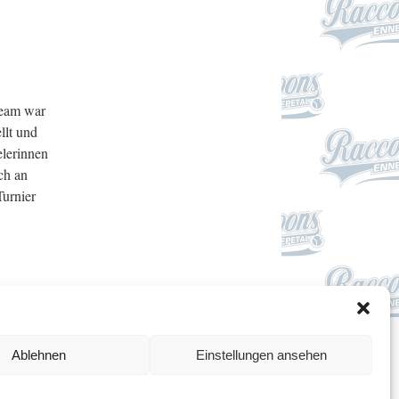
Team war
llt und
elerinnen
ch an
Turnier
nnepetal
→
Impressum
Ablehnen
Einstellungen ansehen
Datenschutzerklärung
Cookie-Richtlinie (EU)