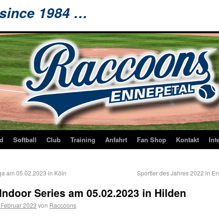
 since 1984 …
d
Softball
Club
Training
Anfahrt
Fan Shop
Kontakt
Int
ga am 05.02.2023 in Köln
Sportler des Jahres 2022 in E
 Indoor Series am 05.02.2023 in Hilden
 Februar 2023
von
Raccoons