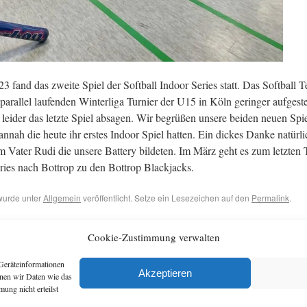
 fand das zweite Spiel der Softball Indoor Series statt. Das Softball 
parallel laufenden Winterliga Turnier der U15 in Köln geringer aufgeste
leider das letzte Spiel absagen. Wir begrüßen unsere beiden neuen Spi
nnah die heute ihr erstes Indoor Spiel hatten. Ein dickes Danke natürli
em Vater Rudi die unsere Battery bildeten. Im März geht es zum letzten 
ries nach Bottrop zu den Bottrop Blackjacks.
wurde unter
Allgemein
veröffentlicht. Setze ein Lesezeichen auf den
Permalink
.
ga am 05.02.2023 in Köln
Sportler des Jahres 2022 in E
Cookie-Zustimmung verwalten
Geräteinformationen
Archiv
Artikel
Akzeptieren
nnen wir Daten wie das
ung nicht erteilst