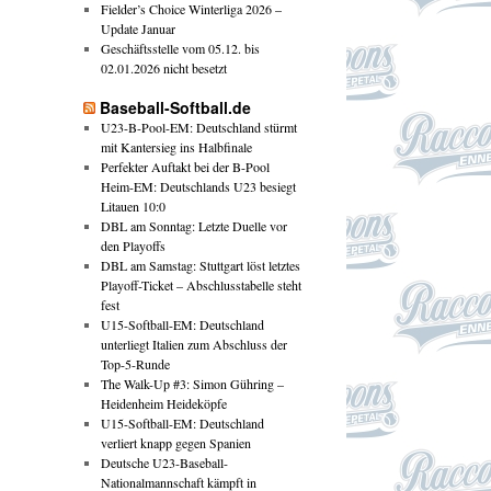
Fielder’s Choice Winterliga 2026 –
Update Januar
Geschäftsstelle vom 05.12. bis
02.01.2026 nicht besetzt
Baseball-Softball.de
U23-B-Pool-EM: Deutschland stürmt
mit Kantersieg ins Halbfinale
Perfekter Auftakt bei der B-Pool
Heim-EM: Deutschlands U23 besiegt
Litauen 10:0
DBL am Sonntag: Letzte Duelle vor
den Playoffs
DBL am Samstag: Stuttgart löst letztes
Playoff-Ticket – Abschlusstabelle steht
fest
U15-Softball-EM: Deutschland
unterliegt Italien zum Abschluss der
Top-5-Runde
The Walk-Up #3: Simon Gühring –
Heidenheim Heideköpfe
U15-Softball-EM: Deutschland
verliert knapp gegen Spanien
Deutsche U23-Baseball-
Nationalmannschaft kämpft in