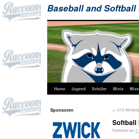
Baseball and Softball
Home
Jugend
Schüler
Minis
Mixe
Sponsoren
←
U15 Winterli
Softball
Publiziert am
7.