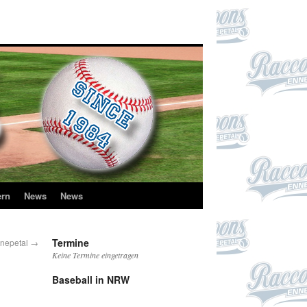
ern
News
News
Termine
nnepetal
→
Keine Termine eingetragen
Baseball in NRW