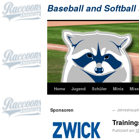
Baseball and Softball
Home
Jugend
Schüler
Minis
Mixe
Sponsoren
←
Jahreshaupt
Training
Publiziert am
16