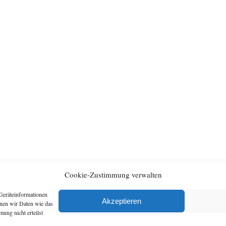
Cookie-Zustimmung verwalten
Geräteinformationen
Archiv
Artikel
Akzeptieren
nnen wir Daten wie das
ung nicht erteilst