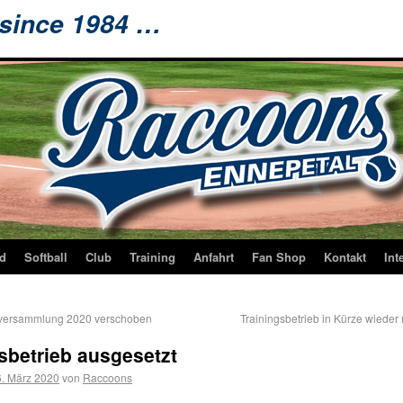
 since 1984 …
d
Softball
Club
Training
Anfahrt
Fan Shop
Kontakt
Int
versammlung 2020 verschoben
Trainingsbetrieb in Kürze wieder
sbetrieb ausgesetzt
. März 2020
von
Raccoons