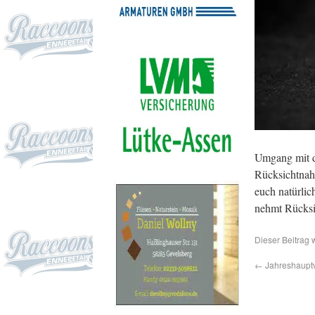
Umgang mit de
Rücksichtnahm
euch natürlic
nehmt Rücksi
Dieser Beitrag 
←
Jahreshaupt