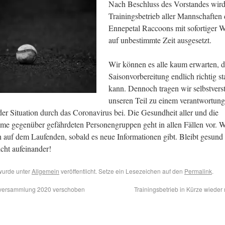
Nach Beschluss des Vorstandes wird
Trainingsbetrieb aller Mannschaften 
Ennepetal Raccoons mit sofortiger 
auf unbestimmte Zeit ausgesetzt.
Wir können es alle kaum erwarten, d
Saisonvorbereitung endlich richtig st
kann. Dennoch tragen wir selbstvers
unseren Teil zu einem verantwortung
r Situation durch das Coronavirus bei. Die Gesundheit aller und die
e gegenüber gefährdeten Personengruppen geht in allen Fällen vor. W
h auf dem Laufenden, sobald es neue Informationen gibt. Bleibt gesund
cht aufeinander!
wurde unter
Allgemein
veröffentlicht. Setze ein Lesezeichen auf den
Permalink
.
versammlung 2020 verschoben
Trainingsbetrieb in Kürze wieder