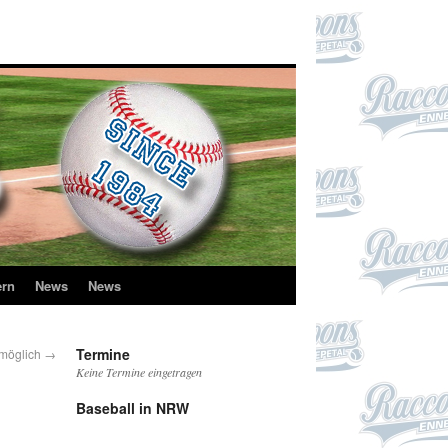
ern
News
News
Termine
 möglich
→
Keine Termine eingetragen
Baseball in NRW