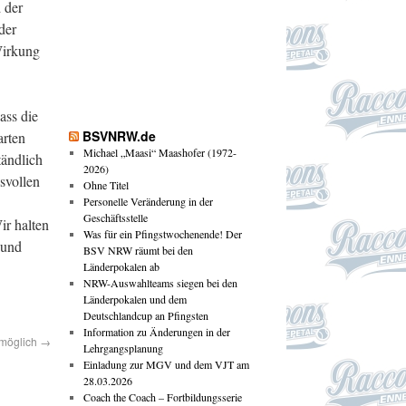
 der
der
Wirkung
ass die
BSVNRW.de
arten
Michael „Maasi“ Maashofer (1972-
tändlich
2026)
svollen
Ohne Titel
Personelle Veränderung in der
Geschäftsstelle
ir halten
Was für ein Pfingstwochenende! Der
 und
BSV NRW räumt bei den
Länderpokalen ab
NRW-Auswahlteams siegen bei den
Länderpokalen und dem
Deutschlandcup an Pfingsten
Information zu Änderungen in der
 möglich
→
Lehrgangsplanung
Einladung zur MGV und dem VJT am
28.03.2026
Coach the Coach – Fortbildungsserie