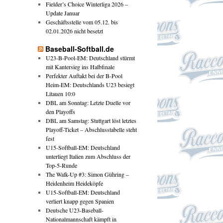
Fielder’s Choice Winterliga 2026 –
Update Januar
Geschäftsstelle vom 05.12. bis
02.01.2026 nicht besetzt
Baseball-Softball.de
U23-B-Pool-EM: Deutschland stürmt
mit Kantersieg ins Halbfinale
Perfekter Auftakt bei der B-Pool
Heim-EM: Deutschlands U23 besiegt
Litauen 10:0
DBL am Sonntag: Letzte Duelle vor
den Playoffs
DBL am Samstag: Stuttgart löst letztes
Playoff-Ticket – Abschlusstabelle steht
fest
U15-Softball-EM: Deutschland
unterliegt Italien zum Abschluss der
Top-5-Runde
The Walk-Up #3: Simon Gühring –
Heidenheim Heideköpfe
U15-Softball-EM: Deutschland
verliert knapp gegen Spanien
Deutsche U23-Baseball-
Nationalmannschaft kämpft in