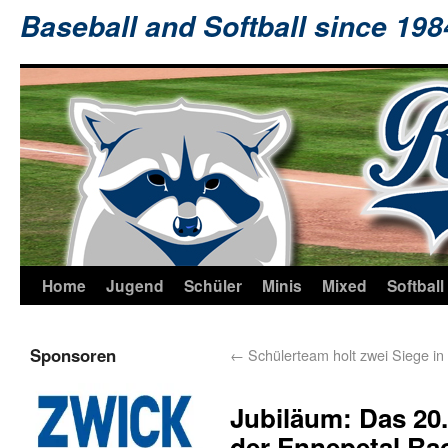
Baseball and Softball since 19
Home
Jugend
Schüler
Minis
Mixed
Softball
Sponsoren
←
Schülerteam holt zwei Siege i
Jubiläum: Das 20.
der Ennepetal R