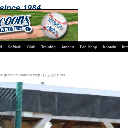
 since 1984 …
d
Softball
Club
Training
Anfahrt
Fan Shop
Kontakt
Int
ie gesamte Größe beträgt
512 × 768
Pixel