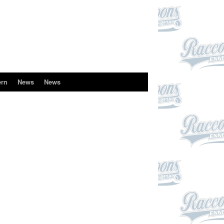
ern
News
News