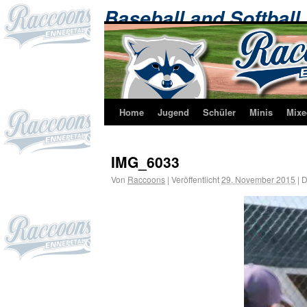
Baseball and Softball
Home
Jugend
Schüler
Minis
Mixe
IMG_6033
Von
Raccoons
|
Veröffentlicht
29. November 2015
|
D