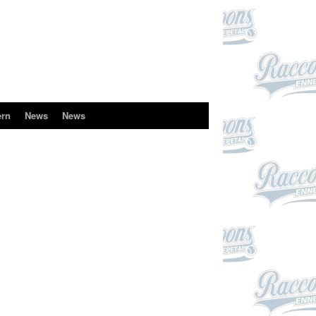
ern
News
News