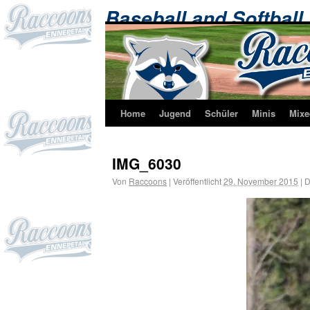
Baseball and Softball
Home
Jugend
Schüler
Minis
Mixe
IMG_6030
Von
Raccoons
|
Veröffentlicht
29. November 2015
|
D