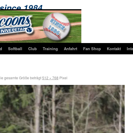
 since 1984 …
d
Softball
Club
Training
Anfahrt
Fan Shop
Kontakt
Int
ie gesamte Größe beträgt
512 × 768
Pixel