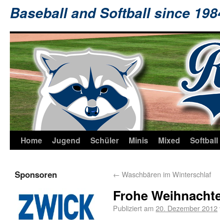
Baseball and Softball since 19
Home
Jugend
Schüler
Minis
Mixed
Softball
Sponsoren
←
Waschbären im Winterschlaf
Frohe Weihnacht
Publiziert am
20. Dezember 2012