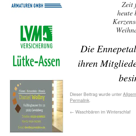
Zeit
heute 
Kerzens
Weihna
Die Ennepetal
ihren Mitglied
besi
Dieser Beitrag wurde unter
Allgem
Permalink
.
←
Waschbären im Winterschlaf