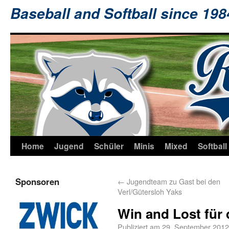
Baseball and Softball since 19
Home
Jugend
Schüler
Minis
Mixed
Softball
Sponsoren
←
Jugendteam zu Gast bei den
Verl/Gütersloh Yaks
Win and Lost für
Publiziert am
29. September 2012