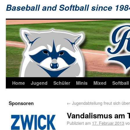
Baseball and Softball since 19
Home
Jugend
Schüler
Minis
Mixed
Softball
Sponsoren
←
Jugendabteilung freut sich über
Vandalismus am 
Publiziert am
17. Februar 2013
vo