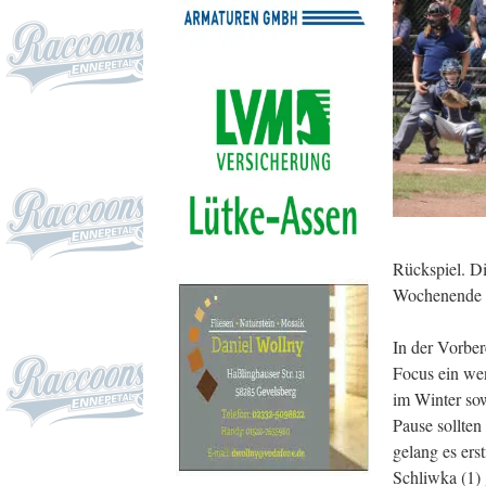
Rückspiel. Di
Wochenende u
In der Vorber
Focus ein wen
im Winter so
Pause sollten
gelang es ers
Schliwka (1)