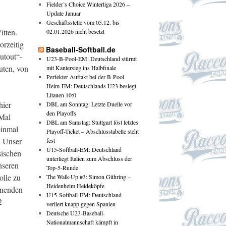
Fielder’s Choice Winterliga 2026 –
Update Januar
Geschäftsstelle vom 05.12. bis
tten.
02.01.2026 nicht besetzt
orzeitig
Baseball-Softball.de
utout“-
U23-B-Pool-EM: Deutschland stürmt
uten, von
mit Kantersieg ins Halbfinale
Perfekter Auftakt bei der B-Pool
Heim-EM: Deutschlands U23 besiegt
Litauen 10:0
hier
DBL am Sonntag: Letzte Duelle vor
den Playoffs
 Mal
DBL am Samstag: Stuttgart löst letztes
einmal
Playoff-Ticket – Abschlusstabelle steht
. Unser
fest
U15-Softball-EM: Deutschland
sischen
unterliegt Italien zum Abschluss der
nseren
Top-5-Runde
olle zu
The Walk-Up #3: Simon Gühring –
Heidenheim Heideköpfe
nnenden
U15-Softball-EM: Deutschland
2
verliert knapp gegen Spanien
Deutsche U23-Baseball-
Nationalmannschaft kämpft in