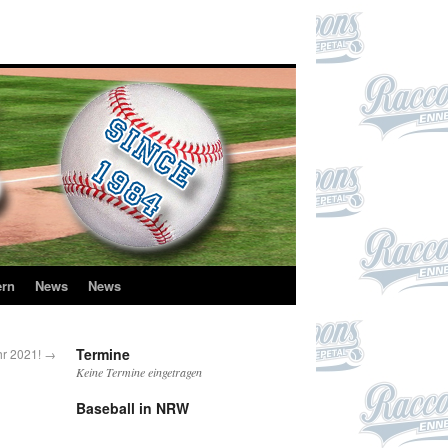
ern
News
News
Termine
hr 2021!
→
Keine Termine eingetragen
Baseball in NRW