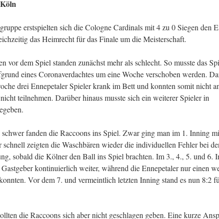
 K
ö
ln
agruppe erstspielten sich die Cologne Cardinals mit 4 zu 0 Siegen den E
eichzeitig das Heimrecht für das Finale um die Meisterschaft.
n vor dem Spiel standen zunächst mehr als schlecht. So musste das Spi
aufgrund eines Coronaverdachtes um eine Woche verschoben werden. Da
oche drei Ennepetaler Spieler krank im Bett und konnten somit nicht a
nicht teilnehmen. Darüber hinaus musste sich ein weiterer Spieler in
egeben.
schwer fanden die Raccoons ins Spiel. Zwar ging man im 1. Inning mit
 schnell zeigten die Waschbären wieder die individuellen Fehler bei de
ung, sobald die Kölner den Ball ins Spiel brachten. Im 3., 4., 5. und 6. 
 Gastgeber kontinuierlich weiter, während die Ennepetaler nur einen we
konnten. Vor dem 7. und vermeintlich letzten Inning stand es nun 8:2 fü
ollten die Raccoons sich aber nicht geschlagen geben. Eine kurze Ans