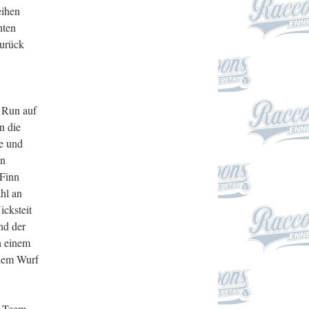
eihen
nten
zurück
m Run auf
n die
e und
in
 Finn
hl an
icksteit
nd der
h einem
inem Wurf
r Team.