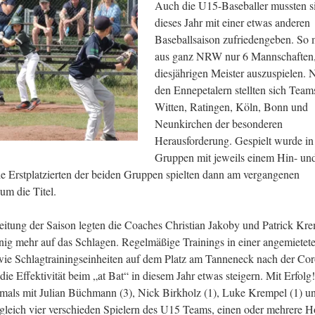
Auch die U15-Baseballer mussten s
dieses Jahr mit einer etwas anderen
Baseballsaison zufriedengeben. So 
aus ganz NRW nur 6 Mannschaften
diesjährigen Meister auszuspielen.
den Ennepetalern stellten sich Team
Witten, Ratingen, Köln, Bonn und
Neunkirchen der besonderen
Herausforderung.
Gespielt wurde in
Gruppen mit jeweils einem Hin- un
e Erstplatzierten der beiden Gruppen spielten dann am vergangenen
m die Titel.
eitung der Saison legten die Coaches Christian Jakoby und Patrick Kr
ig mehr auf das Schlagen. Regelmäßige Trainings in einer angemietet
wie Schlagtrainingseinheiten auf dem Platz am Tanneneck nach der Co
 die Effektivität beim „at Bat“ in diesem Jahr etwas steigern. Mit Erfolg
tmals mit Julian Büchmann (3), Nick Birkholz (1), Luke Krempel (1) 
 gleich vier verschieden Spielern des U15 Teams, einen oder mehrere 