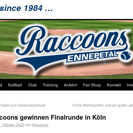
 since 1984 …
d
Softball
Club
Training
Anfahrt
Fan Shop
Kontakt
Int
t Split zum Saisonabschluss
Frohe Weihnachten und ein gutes Ja
coons gewinnen Finalrunde in Köln
. Oktober 2020
von
Raccoons