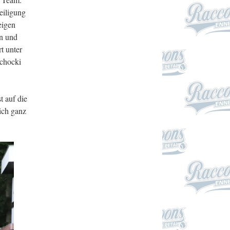
eiligung
eigen
in und
t unter
chocki
t auf die
ich ganz