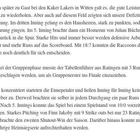
päter zu Gast bei den Kaker Lakers in Witten galt es, die gute Leistu
zu wiederholen. Aber auch auf diesem Feld zeigten sich unsere Defizit
ung. Im dritten Inning gelang es den Hausherren, stark zu punkten, sod
ührung gingen. Im 5. Inning brachte dann ein Homerun von Julian Büch
urück in die Spur. Starke Hits und immer besser werden defensive Arbe
r und mehr Runs auf das Scoreboard. Mit 18:7 konnten die Raccoons di
noch deutlich für sich entscheiden.
iel der Gruppenphase musste der Tabellenführer aus Ratingen mit 3 Ru
eschlagen werden, um als Gruppenerster ins Finale einzuziehen.
konzentriert starteten die Ennepetaler und ließen Inning für Inning ke
eber zu. Derweil brachten sie selber in jedem Durchgang ein paar Runs 
 Nach 5. Innings konnte das Spiel bei einem Spielstand von 10:0 vorzei
n. Starkes Pitching von Finn Jakoby mit 9 Strike outs bei nur 23 Ratin
 brachte den zweiten Shutout-Win der Saison. Darüber hinaus konnte m
ährige Heimsiegserie aufrechterhalten werden.