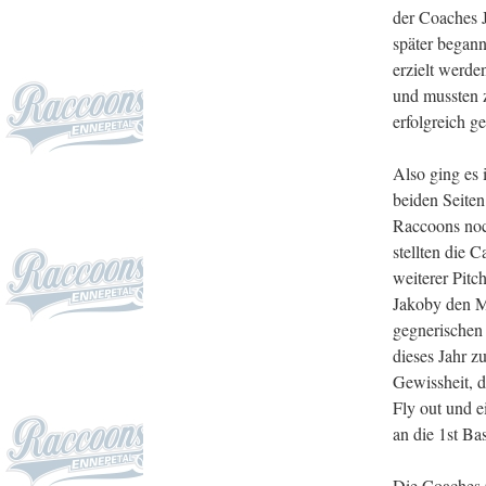
der Coaches 
später began
erzielt werde
und mussten 
erfolgreich g
Also ging es 
beiden Seiten
Raccoons noc
stellten die 
weiterer Pitc
Jakoby den M
gegnerischen 
dieses Jahr z
Gewissheit, d
Fly out und e
an die 1st Ba
Die Coaches C