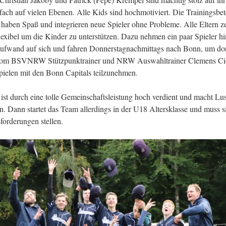
fach auf vielen Ebenen. Alle Kids sind hochmotiviert. Die Trainingsbet
e haben Spaß und integrieren neue Spieler ohne Probleme. Alle Eltern z
flexibel um die Kinder zu unterstützen. Dazu nehmen ein paar Spieler h
ufwand auf sich und fahren Donnerstagnachmittags nach Bonn, um dor
 vom BSVNRW Stützpunktrainer und NRW Auswahltrainer Clemens Ci
pielen mit den Bonn Capitals teilzunehmen.
 ist durch eine tolle Gemeinschaftsleistung hoch verdient und macht Lus
n. Dann startet das Team allerdings in der U18 Altersklasse und muss s
orderungen stellen.