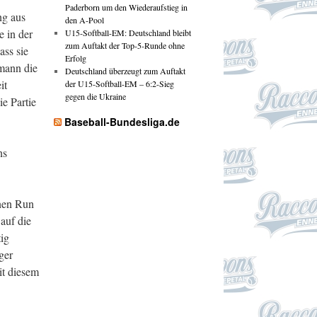
Paderborn um den Wiederaufstieg in
ng aus
den A-Pool
e in der
U15-Softball-EM: Deutschland bleibt
zum Auftakt der Top-5-Runde ohne
ass sie
Erfolg
mann die
Deutschland überzeugt zum Auftakt
it
der U15-Softball-EM – 6:2-Sieg
gegen die Ukraine
e Partie
Baseball-Bundesliga.de
ns
inen Run
auf die
tig
ger
it diesem