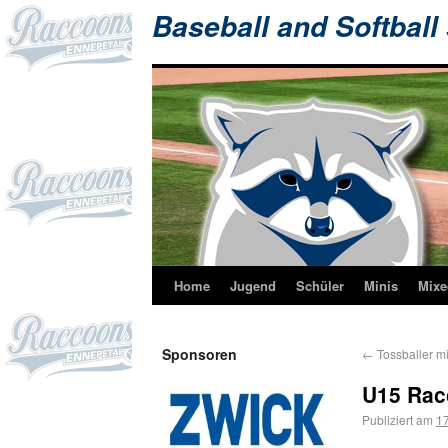
Baseball and Softball
Home
Jugend
Schüler
Minis
Mixe
Sponsoren
←
Tossballer mi
U15 Rac
Publiziert am
17