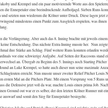
Jakoby und Krempel und ein paar motivierende Worte aus den Spielerr
nen die Ennepetaler eine beeindruckende Aufholjagd. Sieben Runs kon
n und setzten nun wiederum die Kölner unter Druck. Diese lagen jetzt 
zwingend mindestens einen Punkt zum Ausgleich erspielen, was ihnen
elang.
in die Verlängerung. Aber auch das 8. Inning brachte mit jeweils eine
 keine Entscheidung. Das nächste Extra-Inning musste her. Nun zeigte
hmal ihre Stärke am Schlag. Fünf weitere Runs konnten erlaufen werd
Cardinals vor eine schwierige Aufgabe. Auf Seiten der Raccoons stand e
herwechsel an. Übergab zu Beginn des 5. Innings noch Starting Pitcher
ound an Luke Krempel, so hatte auch dieser nun seine maximale Anza
Schlagleuten erreicht. Nun musste unser zweiter Relief Pitcher Louis N
um ersten Mal an die Pitchers Plate. Mit einem Vorsprung von 5 Runs u
ass die Defensive jetzt voll da war, machte Louis einen prima Job. Nac
inen Ground out war er es selber, der den letzten Kölner Runner mit e
se auswarf und somit den Sieg für Ennepetaler besiegelte.
hristian Jakoby und Patrick (Pepe) Krempel sind mächtig stolz auf ih