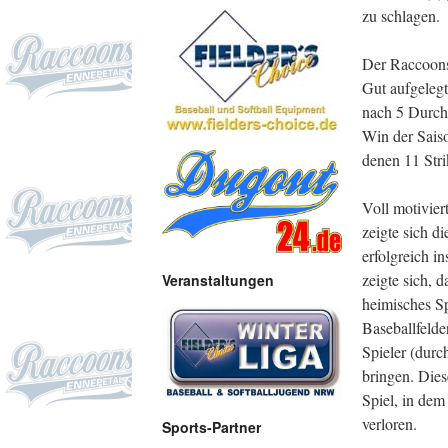
zu schlagen.
Der Raccoons
Gut aufgelegt
nach 5 Durchg
Win der Saiso
denen 11 Stri
Voll motivie
zeigte sich d
erfolgreich in
zeigte sich, 
Veranstaltungen
heimisches Sp
Baseballfelde
Spieler (durc
bringen. Dies
Spiel, in de
verloren.
Sports-Partner