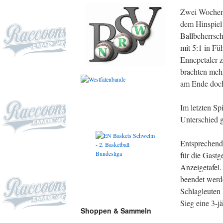
Zwei Wochen s
dem Hinspiel 
Ballbeherrsch
mit 5:1 in F
Ennepetaler z
brachten meh
am Ende doch 
Im letzten Sp
Unterschied g
Entsprechend 
für die Gastg
Anzeigetafel.
beendet werde
Schlagleuten
Sieg eine 3-j
Shoppen & Sammeln