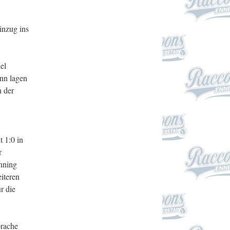
inzug ins
el
nn lagen
n der
 1:0 in
r
Inning
iteren
r die
prache