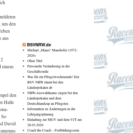
ich
meldeten
, um den
 Neben
s aus
BSVNRW.de
Michael „Maasi“ Maashofer (1972-
2026)
 2
Ohne Titel
d einem
Personelle Veränderung in der
Geschäftsstelle
Was für ein Pfingstwochenende! Der
BSV NRW räumt bei den
Länderpokalen ab
NRW-Auswahlteams siegen bei den
empel den
Länderpokalen und dem
en Halle
Deutschlandcup an Pfingsten
rona-
Information zu Änderungen in der
Lehrgangsplanung
! So
Einladung zur MGV und dem VJT am
und David
28.03.2026
Homeruns
Coach the Coach – Fortbildungsserie