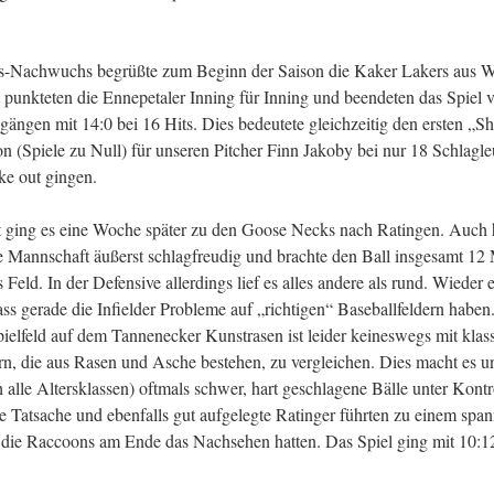
-Nachwuchs begrüßte zum Beginn der Saison die Kaker Lakers aus Wi
 punkteten die Ennepetaler Inning für Inning und beendeten das Spiel v
ängen mit 14:0 bei 16 Hits. Dies bedeutete gleichzeitig den ersten „Sh
n (Spiele zu Null) für unseren Pitcher Finn Jakoby bei nur 18 Schlagle
ke out gingen.
rt ging es eine Woche später zu den Goose Necks nach Ratingen. Auch 
ie Mannschaft äußerst schlagfreudig und brachte den Ball insgesamt 12
s Feld. In der Defensive allerdings lief es alles andere als rund. Wieder 
dass gerade die Infielder Probleme auf „richtigen“ Baseballfeldern haben
ielfeld auf dem Tannenecker Kunstrasen ist leider keineswegs mit klas
rn, die aus Rasen und Asche bestehen, zu vergleichen. Dies macht es u
h alle Altersklassen) oftmals schwer, hart geschlagene Bälle unter Kontr
e Tatsache und ebenfalls gut aufgelegte Ratinger führten zu einem spa
m die Raccoons am Ende das Nachsehen hatten. Das Spiel ging mit 10:1