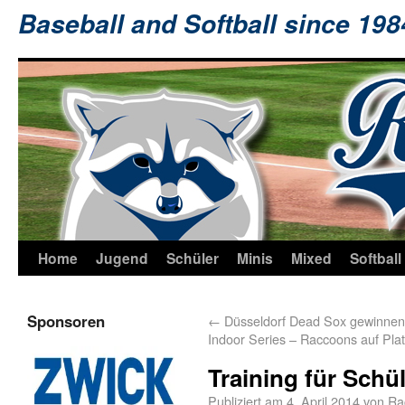
Baseball and Softball since 19
Home
Jugend
Schüler
Minis
Mixed
Softball
Sponsoren
←
Düsseldorf Dead Sox gewinn
Indoor Series – Raccoons auf Plat
Training für Sch
Publiziert am
4. April 2014
von
Ra