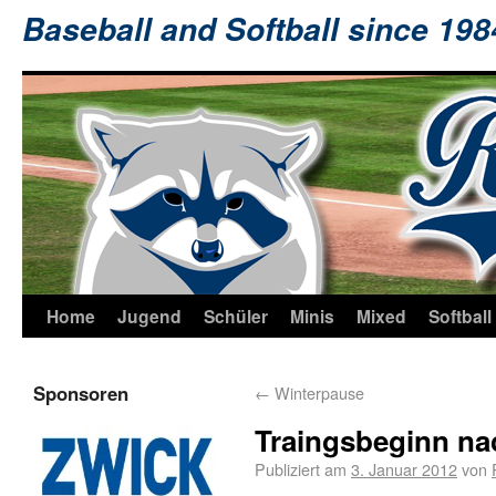
Baseball and Softball since 19
Home
Jugend
Schüler
Minis
Mixed
Softball
Sponsoren
←
Winterpause
Traingsbeginn na
Publiziert am
3. Januar 2012
von