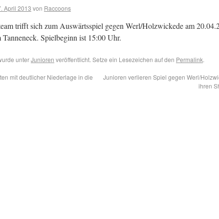
. April 2013
von
Raccoons
team trifft sich zum Auswärtsspiel gegen Werl/Holzwickede am 20.04
 Tanneneck. Spielbeginn ist 15:00 Uhr.
wurde unter
Junioren
veröffentlicht. Setze ein Lesezeichen auf den
Permalink
.
ten mit deutlicher Niederlage in die
Junioren verlieren Spiel gegen Werl/Holzw
ihren S