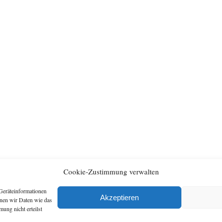
Cookie-Zustimmung verwalten
Geräteinformationen
Archiv
Artikel
Akzeptieren
nnen wir Daten wie das
ung nicht erteilst