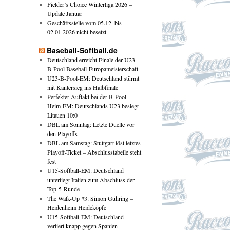
Fielder’s Choice Winterliga 2026 –
Update Januar
Geschäftsstelle vom 05.12. bis
02.01.2026 nicht besetzt
Baseball-Softball.de
Deutschland erreicht Finale der U23
B-Pool Baseball-Europameisterschaft
U23-B-Pool-EM: Deutschland stürmt
mit Kantersieg ins Halbfinale
Perfekter Auftakt bei der B-Pool
Heim-EM: Deutschlands U23 besiegt
Litauen 10:0
DBL am Sonntag: Letzte Duelle vor
den Playoffs
DBL am Samstag: Stuttgart löst letztes
Playoff-Ticket – Abschlusstabelle steht
fest
U15-Softball-EM: Deutschland
unterliegt Italien zum Abschluss der
Top-5-Runde
The Walk-Up #3: Simon Gühring –
Heidenheim Heideköpfe
U15-Softball-EM: Deutschland
verliert knapp gegen Spanien