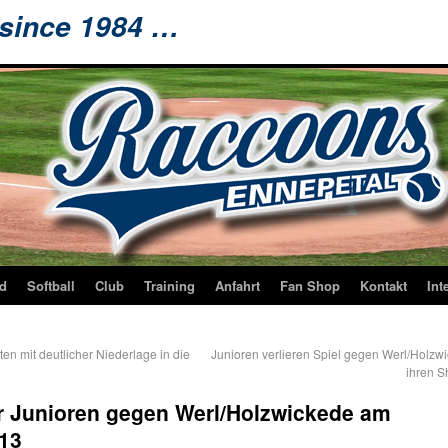
 since 1984 …
d
Softball
Club
Training
Anfahrt
Fan Shop
Kontakt
Int
ten mit deutlicher Niederlage in die
Junioren verlieren Spiel gegen Werl/Holzw
ihren S
er Junioren gegen Werl/Holzwickede am
013