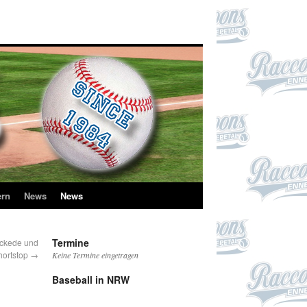
ern
News
News
Termine
ickede und
hortstop
→
Keine Termine eingetragen
Baseball in NRW