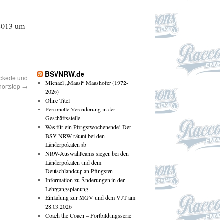
.2013 um
BSVNRW.de
ickede und
Michael „Maasi“ Maashofer (1972-
hortstop
→
2026)
Ohne Titel
Personelle Veränderung in der
Geschäftsstelle
Was für ein Pfingstwochenende! Der
BSV NRW räumt bei den
Länderpokalen ab
NRW-Auswahlteams siegen bei den
Länderpokalen und dem
Deutschlandcup an Pfingsten
Information zu Änderungen in der
Lehrgangsplanung
Einladung zur MGV und dem VJT am
28.03.2026
Coach the Coach – Fortbildungsserie