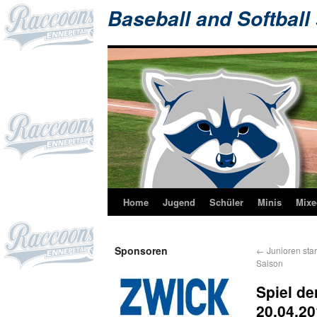
Baseball and Softball
Home
Jugend
Schüler
Minis
Mixe
Sponsoren
←
Junioren star
Saison
Spiel d
20.04.2