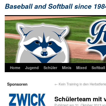
Baseball and Softball since 19
Home
Jugend
Schüler
Minis
Mixed
Softball
Sponsoren
←
Kein Training in den Herbstferi
Schülerteam mit 
Publiziert am
31. Oktober 2013
vo