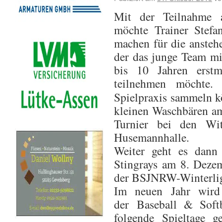
Mit der Teilnahme a
möchte Trainer Stefa
machen für die ansteh
der das junge Team m
bis 10 Jahren erst
teilnehmen möchte
Spielpraxis sammeln k
kleinen Waschbären a
Turnier bei den Wi
Husemannhalle.
Weiter geht es dann
Stingrays am 8. Deze
der BSJNRW-Winterliga
Im neuen Jahr wird
der Baseball & Soft
folgende Spieltage g