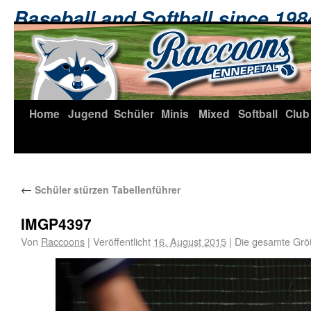
Baseball and Softball since 19
Home
Jugend
Schüler
Minis
Mixed
Softball
Club
←
Schüler stürzen Tabellenführer
IMGP4397
Von
Raccoons
|
Veröffentlicht
16. August 2015
|
Die gesamte Grö