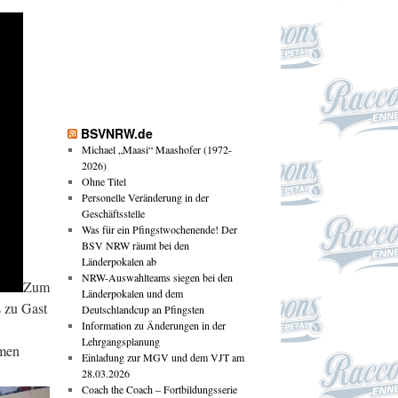
BSVNRW.de
Michael „Maasi“ Maashofer (1972-
2026)
Ohne Titel
Personelle Veränderung in der
Geschäftsstelle
Was für ein Pfingstwochenende! Der
BSV NRW räumt bei den
Länderpokalen ab
NRW-Auswahlteams siegen bei den
Zum
Länderpokalen und dem
s zu Gast
Deutschlandcup an Pfingsten
Information zu Änderungen in der
Lehrgangsplanung
hmen
Einladung zur MGV und dem VJT am
28.03.2026
Coach the Coach – Fortbildungsserie