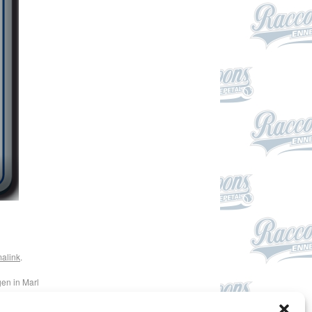
alink
.
en in Marl
→