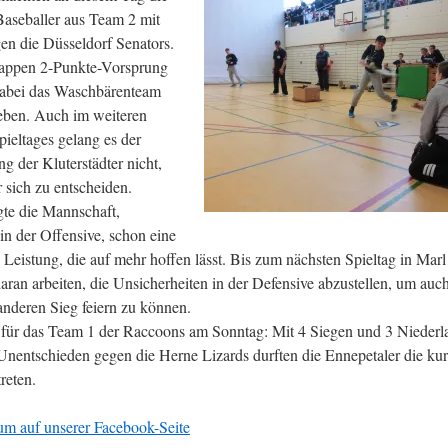
seballer aus Team 2 mit
gen die Düsseldorf Senators.
appen 2-Punkte-Vorsprung
dabei das Waschbärenteam
eben. Auch im weiteren
pieltages gelang es der
ng der Kluterstädter nicht,
r sich zu entscheiden.
gte die Mannschaft,
in der Offensive, schon eine
Leistung, die auf mehr hoffen lässt. Bis zum nächsten Spieltag in Marl
aran arbeiten, die Unsicherheiten in der Defensive abzustellen, um auc
anderen Sieg feiern zu können.
s für das Team 1 der Raccoons am Sonntag: Mit 4 Siegen und 3 Niederl
nentschieden gegen die Herne Lizards durften die Ennepetaler die ku
reten.
m auf unserer Facebook-Seite