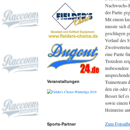
Nachwuchs-Ba
der Partie ge
Mit einem kn
musste sich 
geschlagen g
Verlauf des S
Zweitvertretu
eine Partie fü
Trotzdem zei
insbesondere 
ansprechende 
Veranstaltungen
Trainerteam d
den ein oder 
Besser lief e
sowie einem U
Heimreise ant
Zum Fotoalbu
Sports-Partner