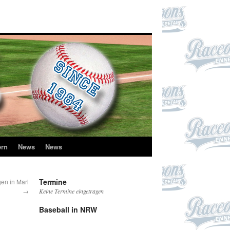
ern
News
News
Termine
en in Marl
→
Keine Termine eingetragen
Baseball in NRW