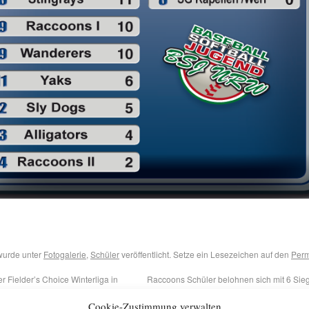
wurde unter
Fotogalerie
,
Schüler
veröffentlicht. Setze ein Lesezeichen auf den
Perm
er Fielder’s Choice Winterliga in
Raccoons Schüler belohnen sich mit 6 Sieg
Cookie-Zustimmung verwalten