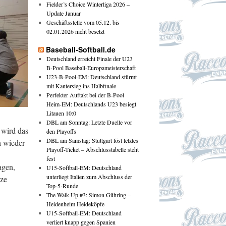
Fielder’s Choice Winterliga 2026 –
Update Januar
Geschäftsstelle vom 05.12. bis
02.01.2026 nicht besetzt
Baseball-Softball.de
Deutschland erreicht Finale der U23
B-Pool Baseball-Europameisterschaft
U23-B-Pool-EM: Deutschland stürmt
mit Kantersieg ins Halbfinale
Perfekter Auftakt bei der B-Pool
Heim-EM: Deutschlands U23 besiegt
Litauen 10:0
DBL am Sonntag: Letzte Duelle vor
 wird das
den Playoffs
DBL am Samstag: Stuttgart löst letztes
h wieder
Playoff-Ticket – Abschlusstabelle steht
fest
agen,
U15-Softball-EM: Deutschland
unterliegt Italien zum Abschluss der
rze
Top-5-Runde
The Walk-Up #3: Simon Gühring –
Heidenheim Heideköpfe
U15-Softball-EM: Deutschland
verliert knapp gegen Spanien