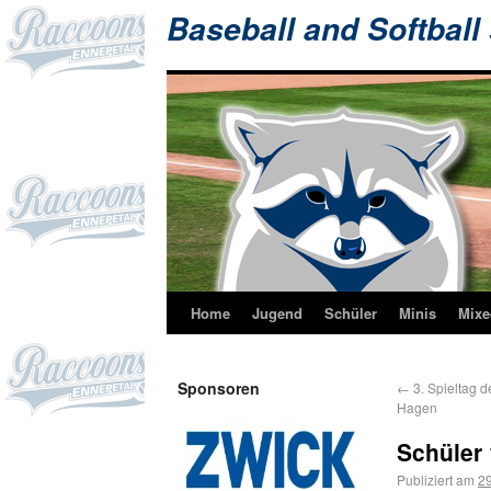
Baseball and Softball
Home
Jugend
Schüler
Minis
Mixe
Sponsoren
←
3. Spieltag d
Hagen
Schüler
Publiziert am
29