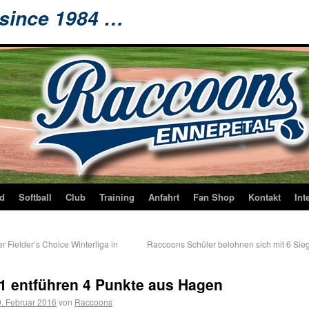
 since 1984 …
d
Softball
Club
Training
Anfahrt
Fan Shop
Kontakt
Int
er Fielder’s Choice Winterliga in
Raccoons Schüler belohnen sich mit 6 Sieg
 1 entführen 4 Punkte aus Hagen
. Februar 2016
von
Raccoons