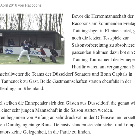
 April 2016
von
Raccoons
Bevor die Herrenmannschaft der
Raccoons am kommenden Freitag 
Trainingslager in Rheine startet, g
noch die letzten Testspiele zur
Saisonvorbereitung zu absolvier
passenden Rahmen dazu bot ein 
Training Tournament der Ennepet
Hierfür waren am vergangenen 
seballwetter die Teams der Düsseldorf Senators und Bonn Capitals in
Tanneneck zu Gast. Beide Gastmannschaften starten ebenfalls in der
allerdings im Rheinland.
el stellten die Ennepetaler sich den Gästen aus Düsseldorf, die genau w
 einer sehr jungen Mannschaft in die Saison starten werden.
en begannen von Anfang an sehr druckvoll in der Offensive und erziel
sten Durchgang einige Runs. Defensiv standen sie sehr sicher und komp
ators keine Gelegenheit, in die Partie zu finden.