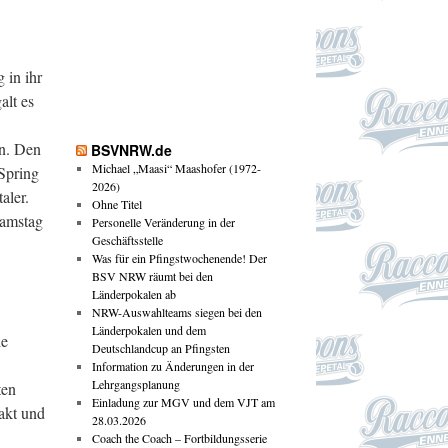
in ihr
alt es
en. Den
BSVNRW.de
Michael „Maasi“ Maashofer (1972-
Spring
2026)
aler.
Ohne Titel
Samstag
Personelle Veränderung in der
Geschäftsstelle
Was für ein Pfingstwochenende! Der
BSV NRW räumt bei den
Länderpokalen ab
NRW-Auswahlteams siegen bei den
Länderpokalen und dem
ie
Deutschlandcup an Pfingsten
Information zu Änderungen in der
Lehrgangsplanung
ten
Einladung zur MGV und dem VJT am
akt und
28.03.2026
Coach the Coach – Fortbildungsserie