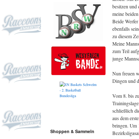
besitzen und 
meine beiden 
Beide Werfer
ebenfalls sei
zu diesem Zei
Meine Mannsch
zum Teil aufg
junge Mannsch
Nun freuen wi
Dingen und d
Vom 8. bis zu
Trainingslage
schließlich d
aus dem erste
bringen. Um 1
Shoppen & Sammeln
Bezirksligasa