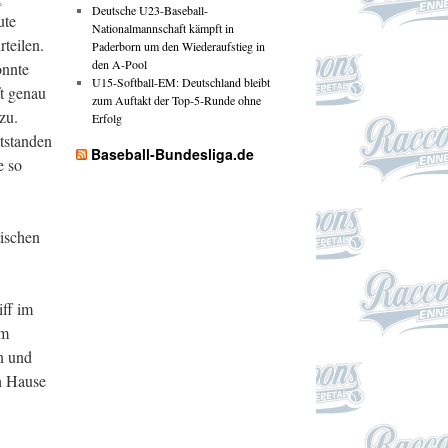
Deutsche U23-Baseball-
ute
Nationalmannschaft kämpft in
teilen.
Paderborn um den Wiederaufstieg in
den A-Pool
onnte
U15-Softball-EM: Deutschland bleibt
t genau
zum Auftakt der Top-5-Runde ohne
zu.
Erfolg
ntstanden
Baseball-Bundesliga.de
e so
tischen
iff im
am
n und
h Hause