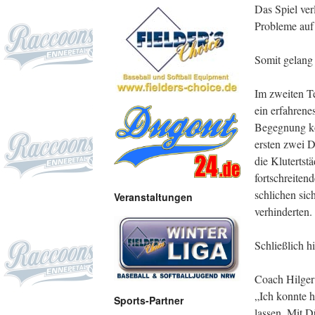
Das Spiel ver
Probleme auf 
Somit gelang 
Im zweiten Te
ein erfahrene
Begegnung ko
ersten zwei D
die Klutertst
fortschreiten
schlichen sic
Veranstaltungen
verhinderten.
Schließlich h
Coach Hilger
„Ich konnte 
Sports-Partner
lassen. Mit D