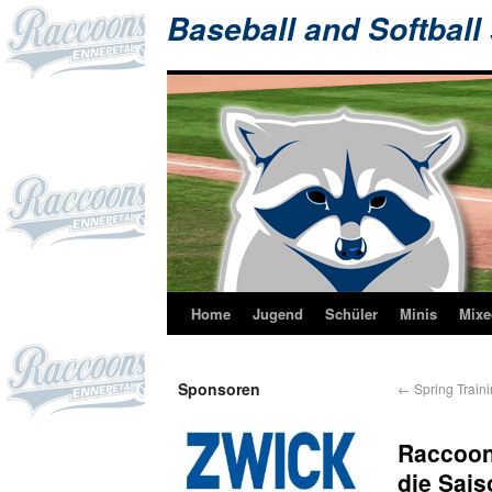
Baseball and Softball
Home
Jugend
Schüler
Minis
Mixe
Sponsoren
←
Spring Train
Raccoons
die Sais