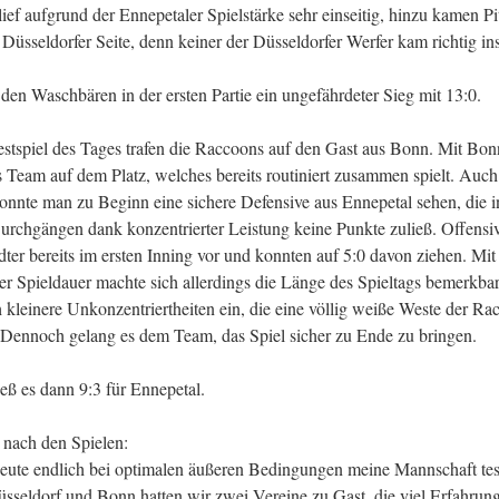
lief aufgrund der Ennepetaler Spielstärke sehr einseitig, hinzu kamen Pi
Düsseldorfer Seite, denn keiner der Düsseldorfer Werfer kam richtig ins
den Waschbären in der ersten Partie ein ungefährdeter Sieg mit 13:0.
stspiel des Tages trafen die Raccoons auf den Gast aus Bonn. Mit Bon
s Team auf dem Platz, welches bereits routiniert zusammen spielt. Auch 
nnte man zu Beginn eine sichere Defensive aus Ennepetal sehen, die i
urchgängen dank konzentrierter Leistung keine Punkte zuließ. Offensiv
ädter bereits im ersten Inning vor und konnten auf 5:0 davon ziehen. Mit
der Spieldauer machte sich allerdings die Länge des Spieltags bemerkba
h kleinere Unkonzentriertheiten ein, die eine völlig weiße Weste der Ra
 Dennoch gelang es dem Team, das Spiel sicher zu Ende zu bringen.
ieß es dann 9:3 für Ennepetal.
 nach den Spielen:
heute endlich bei optimalen äußeren Bedingungen meine Mannschaft tes
üsseldorf und Bonn hatten wir zwei Vereine zu Gast, die viel Erfahrun