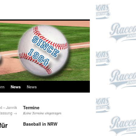
ern
News
News
Termine
t – Jannik
rfassung
→
Keine Termine eingetragen
für
Baseball in NRW