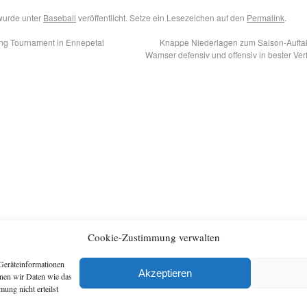
wurde unter
Baseball
veröffentlicht. Setze ein Lesezeichen auf den
Permalink
.
ing Tournament in Ennepetal
Knappe Niederlagen zum Saison-Auftak
Wamser defensiv und offensiv in bester Ve
Cookie-Zustimmung verwalten
Geräteinformationen
Archiv
Artikel
Akzeptieren
nnen wir Daten wie das
ung nicht erteilst