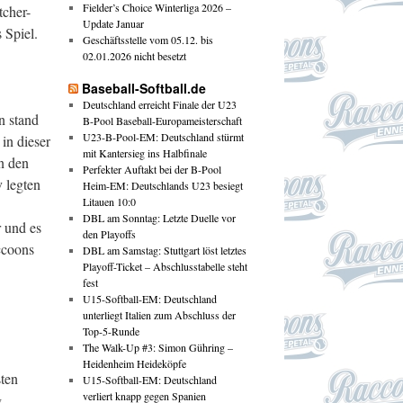
Fielder’s Choice Winterliga 2026 –
tcher-
Update Januar
 Spiel.
Geschäftsstelle vom 05.12. bis
02.01.2026 nicht besetzt
Baseball-Softball.de
Deutschland erreicht Finale der U23
n stand
B-Pool Baseball-Europameisterschaft
U23-B-Pool-EM: Deutschland stürmt
in dieser
mit Kantersieg ins Halbfinale
n den
Perfekter Auftakt bei der B-Pool
 legten
Heim-EM: Deutschlands U23 besiegt
Litauen 10:0
DBL am Sonntag: Letzte Duelle vor
r und es
den Playoffs
ccoons
DBL am Samstag: Stuttgart löst letztes
Playoff-Ticket – Abschlusstabelle steht
fest
U15-Softball-EM: Deutschland
unterliegt Italien zum Abschluss der
Top-5-Runde
The Walk-Up #3: Simon Gühring –
Heidenheim Heideköpfe
ten
U15-Softball-EM: Deutschland
verliert knapp gegen Spanien
g