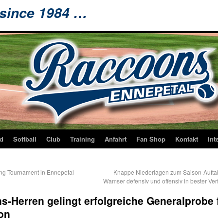
 since 1984 …
d
Softball
Club
Training
Anfahrt
Fan Shop
Kontakt
Int
ing Tournament in Ennepetal
Knappe Niederlagen zum Saison-Auftak
Wamser defensiv und offensiv in bester Ve
-Herren gelingt erfolgreiche Generalprobe 
on