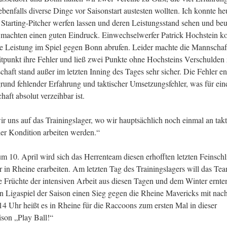
ebenfalls diverse Dinge vor Saisonstart austesten wollten. Ich konnte he
Starting-Pitcher werfen lassen und deren Leistungsstand sehen und beur
 machten einen guten Eindruck. Einwechselwerfer Patrick Hochstein k
ne Leistung im Spiel gegen Bonn abrufen. Leider machte die Mannschaf
tpunkt ihre Fehler und ließ zwei Punkte ohne Hochsteins Verschulden 
aft stand außer im letzten Inning des Tages sehr sicher. Die Fehler e
rund fehlender Erfahrung und taktischer Umsetzungsfehler, was für ein
aft absolut verzeihbar ist.
r uns auf das Trainingslager, wo wir hauptsächlich noch einmal an tak
er Kondition arbeiten werden.“
m 10. April wird sich das Herrenteam diesen erhofften letzten Feinschl
r in Rheine erarbeiten. Am letzten Tag des Trainingslagers will das Te
ie Früchte der intensiven Arbeit aus diesen Tagen und dem Winter ernte
n Ligaspiel der Saison einen Sieg gegen die Rheine Mavericks mit nac
4 Uhr heißt es in Rheine für die Raccoons zum ersten Mal in dieser
ison „Play Ball!“