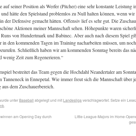
 auf seiner Position als Werfer (Pitcher) eine sehr konstante Leistung i
und hätte den Spielstand problemlos zu Null halten können, wenn wir 
 in der Defensive gemacht hätten. Offensiv lief es sehr gut. Die Zuschau
 schöne Aktionen meiner Mannschaft sehen. Höhepunkte waren sicherli
Runs von Hundertmark und Babinec. Aber auch nach diesem Spiel gib
ir in den kommenden Tagen im Training nacharbeiten müssen, um noch
bzurufen. Schließlich haben wir am kommenden Sonntag bereits das nä
d wenig Zeit zum Regenerieren.“
spiel bestreitet das Team gegen die Hochdahl Neandertaler am Sonnta
 Tanneneck in Ennepetal. Wie immer freut sich die Mannschaft über j
g aus dem Zuschauerbereich.
wurde unter
Baseball
abgelegt und mit
Landesliga
verschlagwortet. Setze ein Lese
ink
.
winnen am Opening Day durch
Little-League-Majors im Home-Open
ges