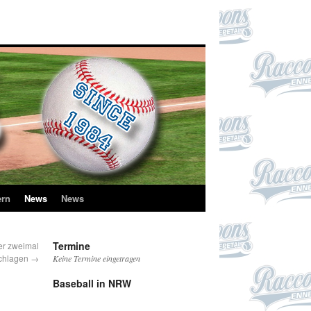
ern
News
News
Termine
er zweimal
chlagen
→
Keine Termine eingetragen
Baseball in NRW