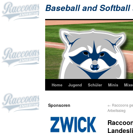
Baseball and Softball
Home
Jugend
Schüler
Minis
Mixe
Sponsoren
←
Raccoons ge
Arbeitssieg
Raccoon
Landesl