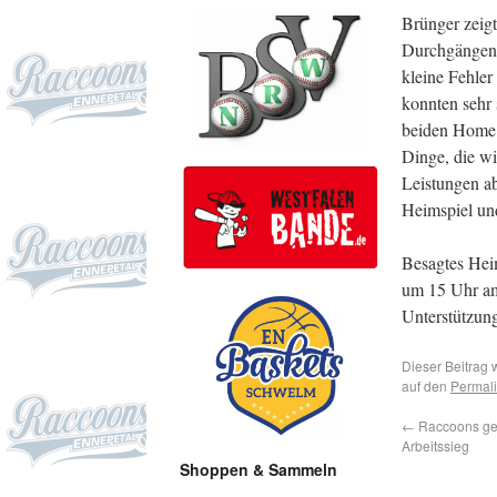
Brünger zeigte
Durchgängen 
kleine Fehler
konnten sehr
beiden Home 
Dinge, die w
Leistungen a
Heimspiel un
Besagtes Heim
um 15 Uhr am
Unterstützun
Dieser Beitrag 
auf den
Permal
←
Raccoons ge
Arbeitssieg
Shoppen & Sammeln