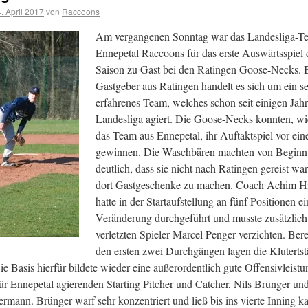
. April 2017
von
Raccoons
Am vergangenen Sonntag war das Landesliga-T
Ennepetal Raccoons für das erste Auswärtsspiel 
Saison zu Gast bei den Ratingen Goose-Necks. 
Gastgeber aus Ratingen handelt es sich um ein s
erfahrenes Team, welches schon seit einigen Jahr
Landesliga agiert. Die Goose-Necks konnten, wi
das Team aus Ennepetal, ihr Auftaktspiel vor ei
gewinnen. Die Waschbären machten von Beginn
deutlich, dass sie nicht nach Ratingen gereist wa
dort Gastgeschenke zu machen.
Coach Achim Hi
hatte in der Startaufstellung an fünf Positionen ei
Veränderung durchgeführt und musste zusätzlich
verletzten Spieler Marcel Penger verzichten. Bere
den ersten zwei Durchgängen lagen die Klutertst
ie Basis hierfür bildete wieder eine außerordentlich gute Offensivleistu
für Ennepetal agierenden Starting Pitcher und Catcher, Nils Brünger un
ermann. Brünger warf sehr konzentriert und ließ bis ins vierte Inning 