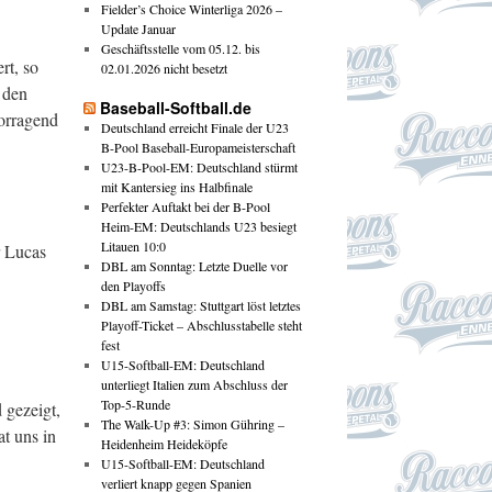
Fielder’s Choice Winterliga 2026 –
Update Januar
Geschäftsstelle vom 05.12. bis
rt, so
02.01.2026 nicht besetzt
 den
Baseball-Softball.de
vorragend
Deutschland erreicht Finale der U23
B-Pool Baseball-Europameisterschaft
U23-B-Pool-EM: Deutschland stürmt
mit Kantersieg ins Halbfinale
Perfekter Auftakt bei der B-Pool
Heim-EM: Deutschlands U23 besiegt
Litauen 10:0
r Lucas
DBL am Sonntag: Letzte Duelle vor
den Playoffs
DBL am Samstag: Stuttgart löst letztes
Playoff-Ticket – Abschlusstabelle steht
fest
U15-Softball-EM: Deutschland
unterliegt Italien zum Abschluss der
Top-5-Runde
 gezeigt,
The Walk-Up #3: Simon Gühring –
t uns in
Heidenheim Heideköpfe
U15-Softball-EM: Deutschland
verliert knapp gegen Spanien