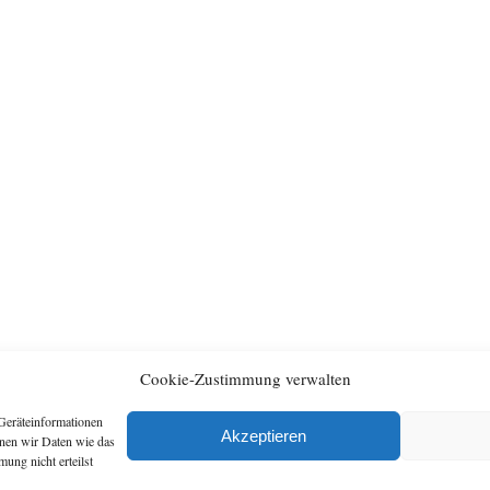
Cookie-Zustimmung verwalten
Geräteinformationen
Archiv
Artikel
Akzeptieren
nnen wir Daten wie das
ung nicht erteilst