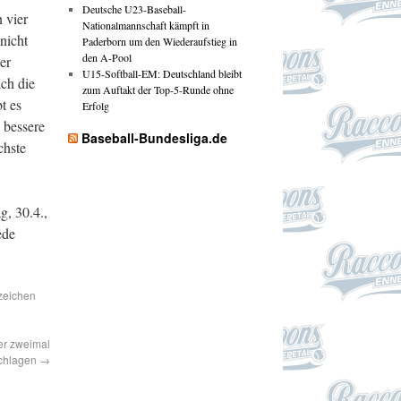
Deutsche U23-Baseball-
n vier
Nationalmannschaft kämpft in
nicht
Paderborn um den Wiederaufstieg in
den A-Pool
er
U15-Softball-EM: Deutschland bleibt
ch die
zum Auftakt der Top-5-Runde ohne
t es
Erfolg
 bessere
Baseball-Bundesliga.de
chste
g, 30.4.,
ede
zeichen
er zweimal
chlagen
→