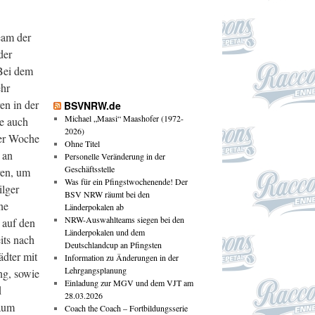
eam der
der
Bei dem
ehr
en in der
BSVNRW.de
Michael „Maasi“ Maashofer (1972-
e auch
2026)
ner Woche
Ohne Titel
 an
Personelle Veränderung in der
Geschäftsstelle
ren, um
Was für ein Pfingstwochenende! Der
lger
BSV NRW räumt bei den
ne
Länderpokalen ab
NRW-Auswahlteams siegen bei den
 auf den
Länderpokalen und dem
its nach
Deutschlandcup an Pfingsten
ädter mit
Information zu Änderungen in der
Lehrgangsplanung
ng, sowie
Einladung zur MGV und dem VJT am
d
28.03.2026
kaum
Coach the Coach – Fortbildungsserie