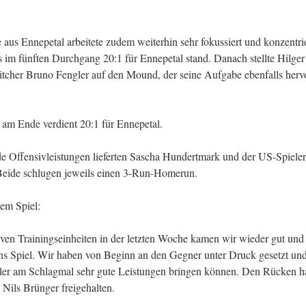
 aus Ennepetal arbeitete zudem weiterhin sehr fokussiert und konzentrie
ts im fünften Durchgang 20:1 für Ennepetal stand. Danach stellte Hilger
Pitcher Bruno Fengler auf den Mound, der seine Aufgabe ebenfalls her
 am Ende verdient 20:1 für Ennepetal.
e Offensivleistungen lieferten Sascha Hundertmark und der US-Spiele
Beide schlugen jeweils einen 3-Run-Homerun.
em Spiel:
ven Trainingseinheiten in der letzten Woche kamen wir wieder gut und
ins Spiel. Wir haben von Beginn an den Gegner unter Druck gesetzt und
eler am Schlagmal sehr gute Leistungen bringen können. Den Rücken ha
 Nils Brünger freigehalten.