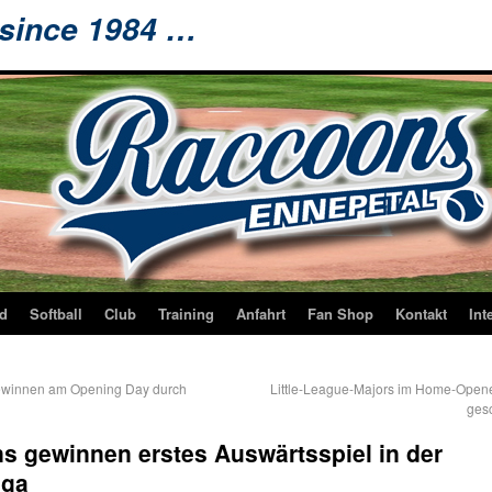
 since 1984 …
d
Softball
Club
Training
Anfahrt
Fan Shop
Kontakt
Int
winnen am Opening Day durch
Little-League-Majors im Home-Open
ges
s gewinnen erstes Auswärtsspiel in der
iga