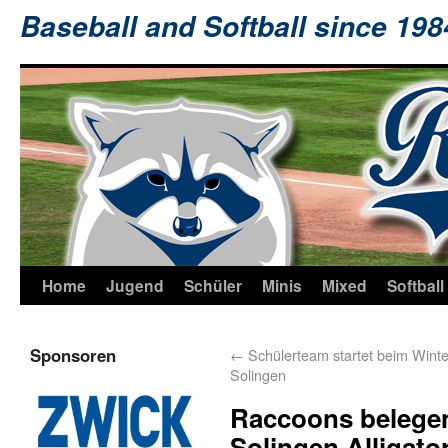
Baseball and Softball since 19
Home
Jugend
Schüler
Minis
Mixed
Softball
Sponsoren
←
Schülerteam startet beim Winte
Solingen
Raccoons belegen 
Solingen Alligato