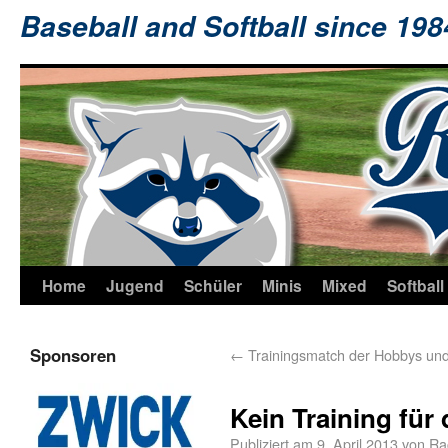
Baseball and Softball since 19
Home
Jugend
Schüler
Minis
Mixed
Softball
Sponsoren
←
Trainingsmatch der Hobbys und
Kein Training für
Publiziert am
9. April 2013
von
Ra