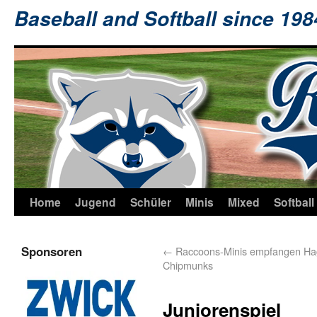
Baseball and Softball since 19
Home
Jugend
Schüler
Minis
Mixed
Softball
Sponsoren
←
Raccoons-Minis empfangen H
Chipmunks
Juniorenspiel