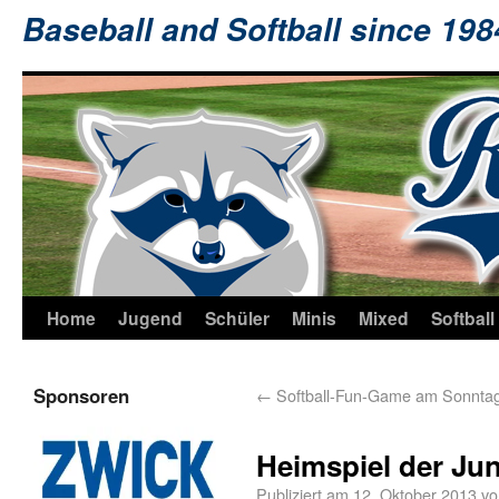
Baseball and Softball since 19
Home
Jugend
Schüler
Minis
Mixed
Softball
Sponsoren
←
Softball-Fun-Game am Sonnta
Heimspiel der Jun
Publiziert am
12. Oktober 2013
vo