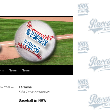
ern
News
News
Termine
ew Year
→
Keine Termine eingetragen
Baseball in NRW