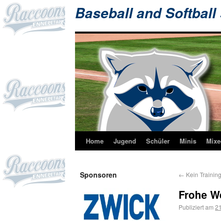
Baseball and Softball
Home
Jugend
Schüler
Minis
Mixe
Sponsoren
←
Kein Training
Frohe W
Publiziert am
2