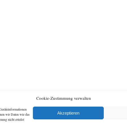
Cookie-Zustimmung verwalten
Geräteinformationen
Archiv
Artikel
Akzeptieren
nnen wir Daten wie das
ung nicht erteilst