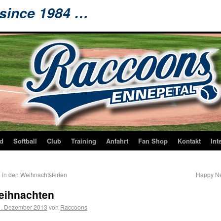
 since 1984 …
d
Softball
Club
Training
Anfahrt
Fan Shop
Kontakt
Int
 in den Weihnachtsferien
Happy N
eihnachten
1. Dezember 2013
von
Raccoons