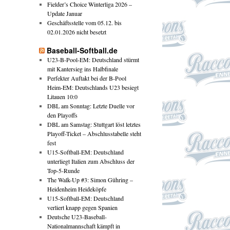
Fielder’s Choice Winterliga 2026 –
Update Januar
Geschäftsstelle vom 05.12. bis
02.01.2026 nicht besetzt
Baseball-Softball.de
U23-B-Pool-EM: Deutschland stürmt
mit Kantersieg ins Halbfinale
Perfekter Auftakt bei der B-Pool
Heim-EM: Deutschlands U23 besiegt
Litauen 10:0
DBL am Sonntag: Letzte Duelle vor
den Playoffs
DBL am Samstag: Stuttgart löst letztes
Playoff-Ticket – Abschlusstabelle steht
fest
U15-Softball-EM: Deutschland
unterliegt Italien zum Abschluss der
Top-5-Runde
The Walk-Up #3: Simon Gühring –
Heidenheim Heideköpfe
U15-Softball-EM: Deutschland
verliert knapp gegen Spanien
Deutsche U23-Baseball-
Nationalmannschaft kämpft in