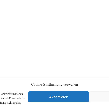
Cookie-Zustimmung verwalten
Geräteinformationen
Archiv
Artikel
Akzeptieren
nnen wir Daten wie das
ung nicht erteilst