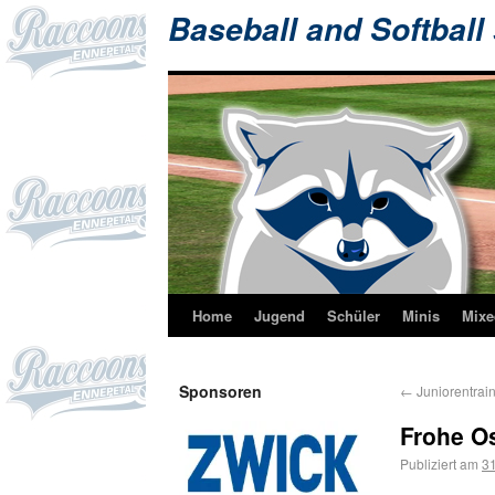
Baseball and Softball
Home
Jugend
Schüler
Minis
Mixe
Sponsoren
←
Juniorentrain
Frohe O
Publiziert am
31