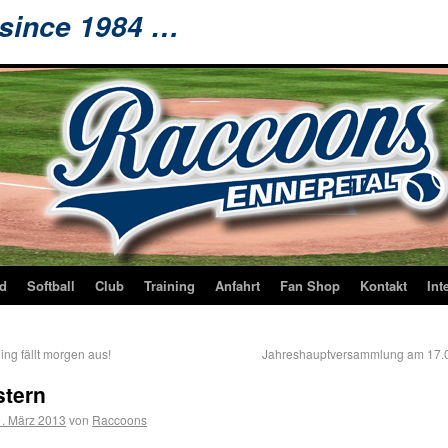
 since 1984 …
d
Softball
Club
Training
Anfahrt
Fan Shop
Kontakt
Int
ing fällt morgen aus!
Jahreshauptversammlung am 17.
stern
. März 2013
von
Raccoons