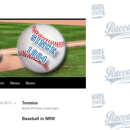
ern
News
News
Termine
04.2013
→
Keine Termine eingetragen
Baseball in NRW