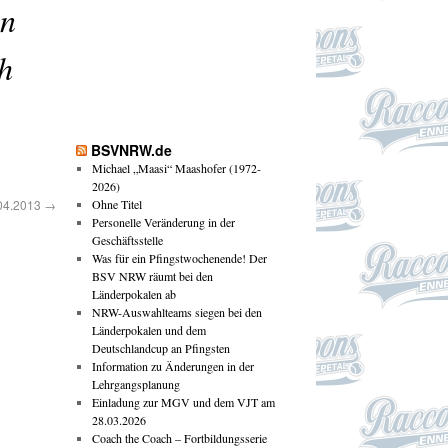
en
h
BSVNRW.de
Michael „Maasi“ Maashofer (1972-
2026)
04.2013
→
Ohne Titel
Personelle Veränderung in der
Geschäftsstelle
Was für ein Pfingstwochenende! Der
BSV NRW räumt bei den
Länderpokalen ab
NRW-Auswahlteams siegen bei den
Länderpokalen und dem
Deutschlandcup an Pfingsten
Information zu Änderungen in der
Lehrgangsplanung
Einladung zur MGV und dem VJT am
28.03.2026
Coach the Coach – Fortbildungsserie