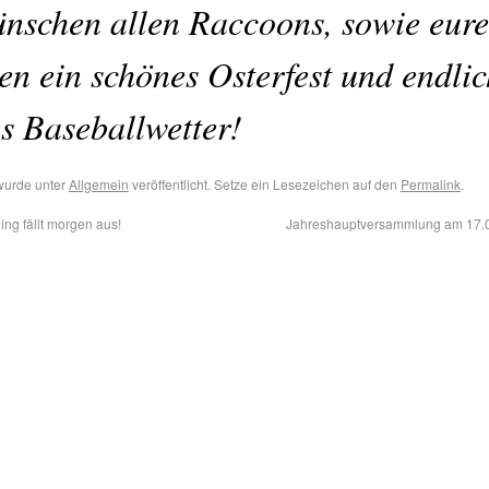
nschen allen Raccoons, sowie eur
en ein schönes Osterfest und endlic
s Baseballwetter!
wurde unter
Allgemein
veröffentlicht. Setze ein Lesezeichen auf den
Permalink
.
ing fällt morgen aus!
Jahreshauptversammlung am 17.