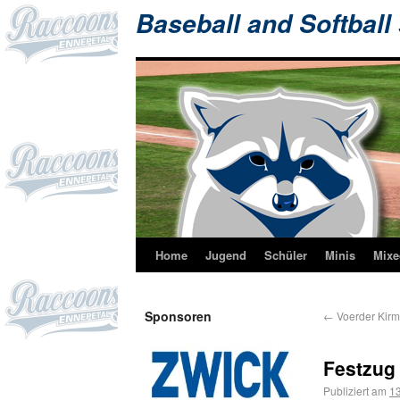
Baseball and Softball
Home
Jugend
Schüler
Minis
Mixe
Sponsoren
←
Voerder Kir
Festzug 
Publiziert am
13