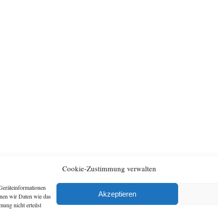
Cookie-Zustimmung verwalten
Geräteinformationen
Archiv
Artikel
Akzeptieren
nnen wir Daten wie das
ung nicht erteilst