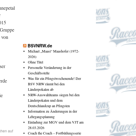
nnepetal
r
015
e Gruppe
 von
BSVNRW.de
Michael „Maasi“ Maashofer (1972-
2026)
Ohne Titel
ser
Personelle Veränderung in der
Geschäftsstelle
Was für ein Pfingstwochenende! Der
erde
BSV NRW räumt bei den
Länderpokalen ab
ie
NRW-Auswahlteams siegen bei den
Länderpokalen und dem
Deutschlandcup an Pfingsten
Information zu Änderungen in der
Lehrgangsplanung
Einladung zur MGV und dem VJT am
28.03.2026
chen auf
Coach the Coach – Fortbildungsserie