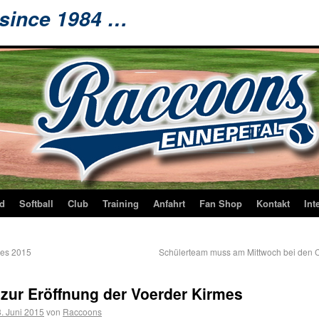
 since 1984 …
d
Softball
Club
Training
Anfahrt
Fan Shop
Kontakt
Int
mes 2015
Schülerteam muss am Mittwoch bei den
zur Eröffnung der Voerder Kirmes
. Juni 2015
von
Raccoons