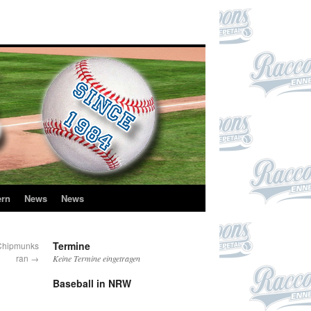
ern
News
News
Termine
 Chipmunks
ran
→
Keine Termine eingetragen
Baseball in NRW