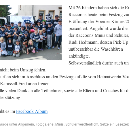
Mit 26 Kindern haben sich die E
Raccoons heute beim Festzug zu
Eröffnung der Voerder Kirmes 2
präsentiert. Angeführt wurde di
der Raccoons-Minis und Schüler,
Rudi Hedtmann, dessen Pick-Up
unübersehbar die Waschbären
ankündigte.
Selbstverständlich durfte auch un
nicht beim Umzug fehlen.
durften sich im Anschluss an den Festzug auf die vom Heimatverein Vo
Karussell-Freikarten freuen.
lle vielen Dank an alle Teilnehmer, sowie alle Eltern und Coaches für d
nterstützung!
ibt es im
Facebook-Album
wurde unter
Allgemein
,
Fotogalerie
,
Minis
,
Schüler
veröffentlicht. Setze ein Lesezei