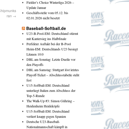
Fielder’s Choice Winterliga 2026 –
Update Januar
 Chipmunks
Geschäftsstelle vom 05.12. bis
ran
→
02.01.2026 nicht besetzt
Baseball-Softball.de
U23-B-Pool-EM: Deutschland stürmt
mit Kantersieg ins Halbfinale
Perfekter Auftakt bei der B-Pool
Heim-EM: Deutschlands U23 besiegt
Litauen 10:0
DBL am Sonntag: Letzte Duelle vor
den Playoffs
DBL am Samstag: Stuttgart löst letztes
Playoff-Ticket – Abschlusstabelle steht
fest
U15-Softball-EM: Deutschland
unterliegt Italien zum Abschluss der
Top-5-Runde
The Walk-Up #3: Simon Gühring –
Heidenheim Heideköpfe
U15-Softball-EM: Deutschland
verliert knapp gegen Spanien
Deutsche U23-Baseball-
Nationalmannschaft kämpft in