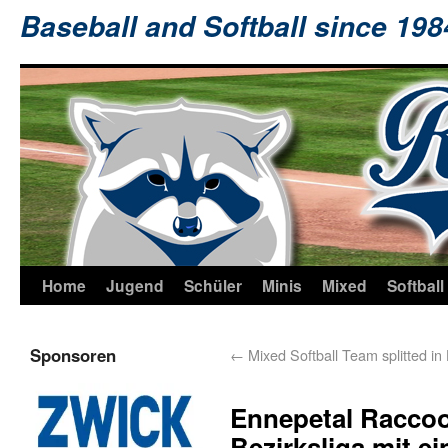
Baseball and Softball since 19
Home
Jugend
Schüler
Minis
Mixed
Softball
Sponsoren
←
Mixed Softball Team splitted in
Ennepetal Raccoo
Bezirksliga mit e