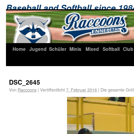
Baseball and Softball since 19
Home
Jugend
Schüler
Minis
Mixed
Softball
Club
DSC_2645
Von
Raccoons
|
Veröffentlicht
7. Februar 2016
|
Die gesamte Grö