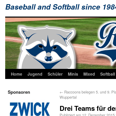
Baseball and Softball since 19
Home
Jugend
Schüler
Minis
Mixed
Softball
Sponsoren
←
Raccoons belegen 5. und 9. Pla
Wuppertal
Drei Teams für de
Publiziert am
12. Dezember 2015