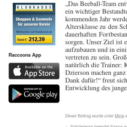
„Das Beeball-Team entw
ein wichtiger Bestandte
kommenden Jahr werden
Altersklasse zu den Sc
dauerhaften Fortbestan
sorgen. Unser Ziel ist
aufzubauen und in eini
Raccoons App
vertreten zu sein. Gro
natürlich die Trainer:
Dzierson machen ganz 
Dank dafür!“ freut sic
Entwicklung des junge
Dieser Beitrag wurde unter
Minis
v
←
Schülerteam beendet Saison a