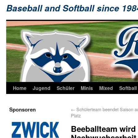
Baseball and Softball since 19
Home
Jugend
Schüler
Minis
Mixed
Softball
Sponsoren
←
Schülerteam beendet Saison a
Platz
Beeballteam wird 
Nachwuchsarbeit