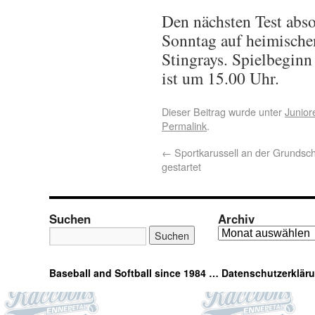
Den nächsten Test abs
Sonntag auf heimische
Stingrays. Spielbegin
ist um 15.00 Uhr.
Dieser Beitrag wurde unter
Junior
Permalink
.
←
Sportkarussell an der Grundsc
gestartet
Suchen
Archiv
Baseball and Softball since 1984 …
Datenschutzerklär