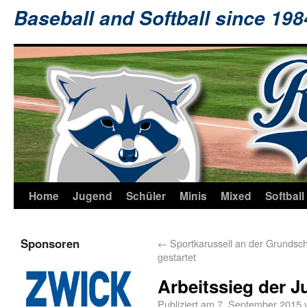
Baseball and Softball since 19
Home
Jugend
Schüler
Minis
Mixed
Softball
Sponsoren
←
Sportkarussell an der Grundsc
gestartet
Arbeitssieg der J
Publiziert am
7. September 2015