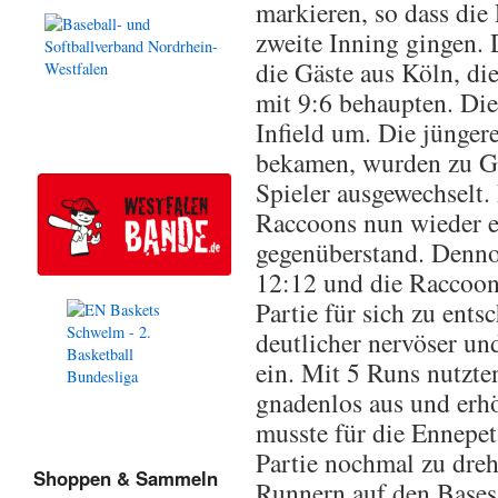
markieren, so dass die
zweite Inning gingen. 
die Gäste aus Köln, di
mit 9:6 behaupten. Di
Infield um. Die jünger
bekamen, wurden zu Gu
Spieler ausgewechselt. 
Raccoons nun wieder e
gegenüberstand. Denno
12:12 und die Raccoons
Partie für sich zu ent
deutlicher nervöser und
ein. Mit 5 Runs nutzt
gnadenlos aus und erhö
musste für die Ennepet
Partie nochmal zu drehe
Shoppen & Sammeln
Runnern auf den Bases