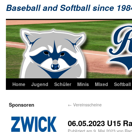
Baseball and Softball since 19
Home
Jugend
Schüler
Minis
Mixed
Softball
Sponsoren
←
Vereinsscheine
06.05.2023 U15 R
Publiziert am
9. Mai 2023
von
Rac